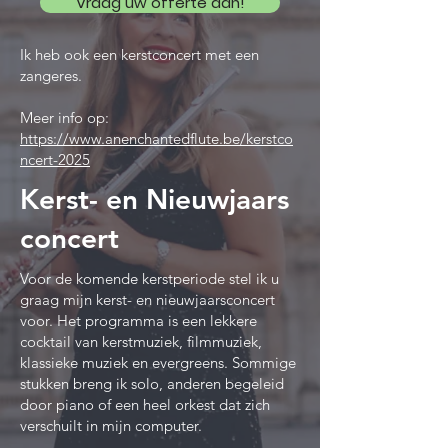
Vraag uw offerte aan!
Ik heb ook een kerstconcert met een
zangeres.
Meer info op:
https://www.anenchantedflute.be/kerstco
ncert-2025
Kerst- en Nieuwjaars
concert
Voor de komende kerstperiode stel ik u
graag mijn kerst- en nieuwjaarsconcert
voor. Het programma is een lekkere
cocktail van kerstmuziek, filmmuziek,
klassieke muziek en evergreens. Sommige
stukken breng ik solo, anderen begeleid
door piano of een heel orkest dat zich
verschuilt in mijn computer.