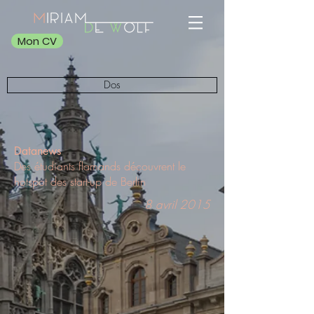
Mon CV
Dos
Datanews
Des étudiants flamands découvrent le
hotspot des start-up de Berlin
8 avril 2015