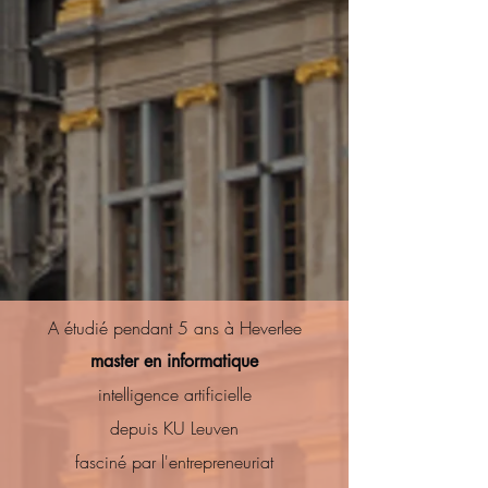
A étudié pendant 5 ans à Heverlee
master en informatique
intelligence artificielle
depuis KU Leuven
fasciné par l'entrepreneuriat