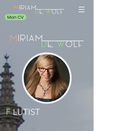
Mon CV
F
LUTIST