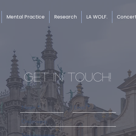
Mental Practice
Research
LA WOLF.
Concer
Get in touch!