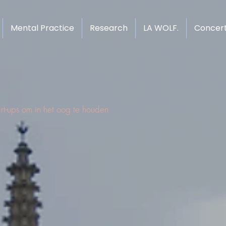
Mental Practice
Research
LA WOLF.
Concer
t-ups om in het oog te houden