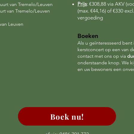
Prijs
: €308,88 via AKV (v
buurt van Tremelo/Leuven
(max. €44,16)
of €330 exc
uurt van
Tremelo/Leuven
vergoeding
 van
Leuven
Boeken
Als u geïnteresseerd bent
kerstconcert op een van 
contact met ons op via
du
onderstaande knop. We ki
en uw bewoners een onverge
Boek nu!