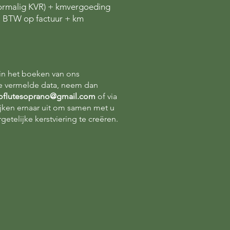
oormalig KVR) + kmvergoeding
l. BTW op factuur + km
 in het boeken van ons
de vermelde data, neem dan
oflutesoprano@gmail.com
of via
jken ernaar uit om samen met u
telijke kerstviering te creëren.