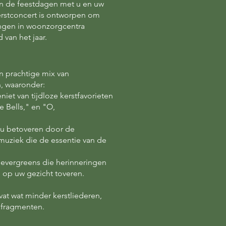
n de feestdagen met u en uw
erstconcert is ontworpen om
ngen in woonzorgcentra
 van het jaar.
 prachtige mix van
n, waaronder:
niet van tijdloze kerstfavorieten
le Bells," en "O,
 u betoveren door de
muziek die de essentie van de
e evergreens die herinneringen
 op uw gezicht toveren.
at wat minder kerstliederen,
fragmenten.