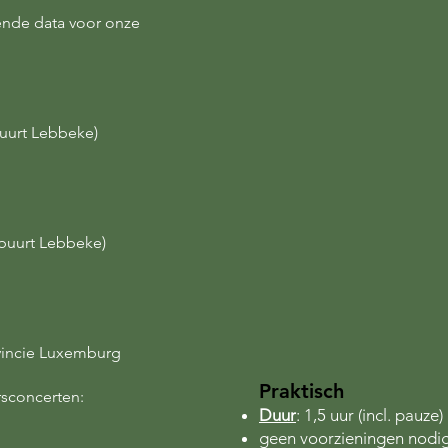
ende data voor onze
buurt Lebbeke)
 buurt Lebbeke)
vincie Luxemburg
Praktisch
rsconcerten:
Duur
: 1,5 uur (incl. pauze)
geen voorzieningen nodig,