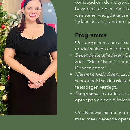
verheugd om de magie va
bewoners te delen. Ons k
warmte en vreugde te bre
tijdens deze bijzondere tijd
Programma
Ons programma omvat een
muziekstu
kken en liedere
Bekende Kerstliederen:
Ge
zoals "Stille Nacht," "Jing
Dennenboom"...
Klassieke Melodieën:
Laat
schoonheid van klassieke 
feestdagen vastlegt.
Evergreens:
Ervaar tijdloz
oproepen en een glimlach
Ons Nieuwjaarsconcert bev
maar meer bekende opera