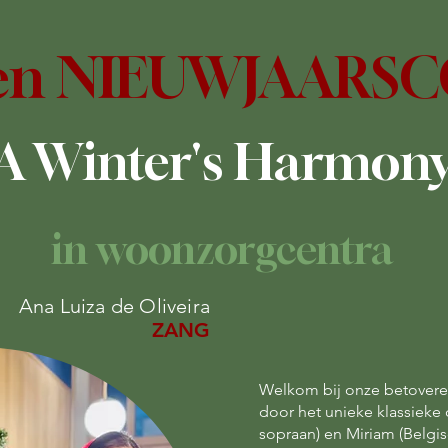
 en NIEUWJAARS
A Winter's Harmon
in woonzorgcentra
Ana Luiza de Oliveira
ZANG
Welkom bij onze betovere
door het unieke klassieke 
sopraan) en Miriam (Belgisc