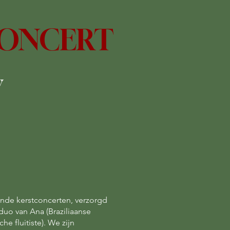
CONCERT
y
nde kerstconcerten, verzorgd
duo van Ana (Braziliaanse
he fluitiste). We zijn